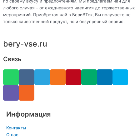
по своему вкусу и предпочтениям. Мы предлагаем чай для
любого случая – от ежедневного чаепития до торжественных
мероприятий. Приобретая чай в БериВТек, Вы получаете не
только качественный продукт, но и безупречный сервис.
bery-vse.ru
Связь
W
V
V
R
T
O
P
M
L
S
h
i
k
s
e
d
i
e
i
k
a
b
s
l
n
n
d
n
y
t
e
e
o
t
i
k
p
s
r
g
k
e
u
e
e
a
r
l
r
m
d
Информация
p
a
a
e
i
p
m
s
s
n
Контакты
s
t
-
О нас