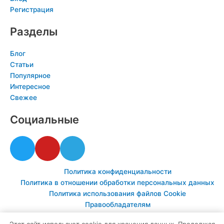
Регистрация
Разделы
Блог
Статьи
Популярное
Интересное
Свежее
Социальные
T
Y
T
w
o
e
i
u
l
Политика конфиденциальности
t
t
e
Политика в отношении обработки персональных данных
t
u
g
Политика использования файлов Cookie
e
b
r
Правообладателям
r
e
a
Этот сайт использует cookie для хранения данных. Продолжая